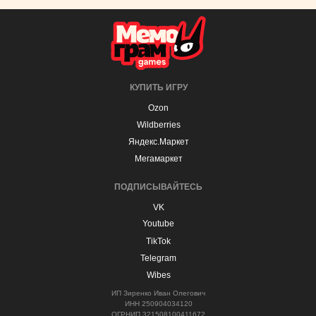
КУПИТЬ ИГРУ
Ozon
Wildberries
Яндекс.Маркет
Мегамаркет
ПОДПИСЫВАЙТЕСЬ
VK
Youtube
TikTok
Telegram
Wibes
ИП Зиренко Иван Олегович
ИНН 250904034120
ОГРНИП 321508100411672