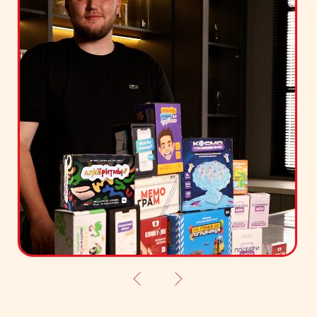
О БРЕНДЕ
МЕМОГРАМ
Привет,
друзья!
Когда зарождался бренд Мемограм,
моей главной целью было создать
игры,
которые бы понравились моей семье и
друзьям.
Игры, которые
приносят
удовольствие и сближают
людей.