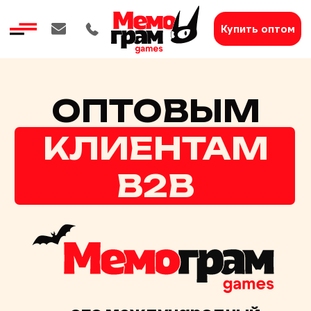
Купить оптом
ОПТОВЫМ
КЛИЕНТАМ
B2B
— это международный
бренд, известный в России,
СНГ и Европе.
Мы производим настольные
игры для досуга всей семьи.