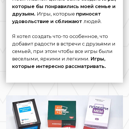
Создатель бренда
Иван Зиренко
Я хотел, чтобы на изучение правил игры не
нужно было бы тратить много времени.
Стремился,
чтобы все было понятно – открыть
игру и сразу начать веселиться!
Чтобы всегда было
бурное обсуждение
и
никому не приходилось долго ждать свой ход.