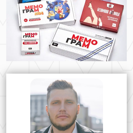
Наши
ценности
Семья
Молодость
Друзья
Свобода